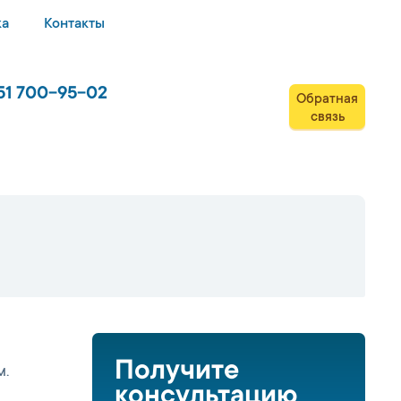
ка
Контакты
51 700-95-02
Обратная
связь
Получите
м.
консультацию